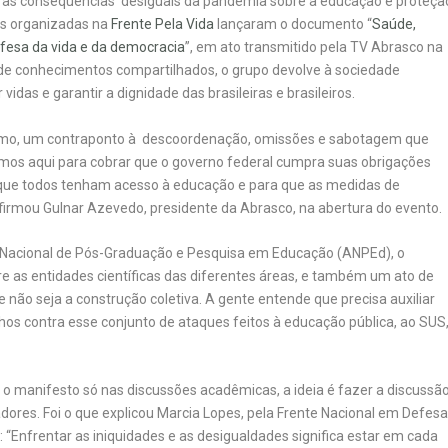
ar as consequências desiguais da pandemia sobre a educação e proteçã
es organizadas na
Frente Pela Vida
lançaram o documento “
Saúde,
fesa da vida e da democracia
”, em ato transmitido pela TV Abrasco na
de conhecimentos compartilhados, o grupo devolve à sociedade
idas e garantir a dignidade das brasileiras e brasileiros.
smo, um contraponto à descoordenação, omissões e sabotagem que
tamos aqui para cobrar que o governo federal cumpra suas obrigações
ra que todos tenham acesso à educação e para que as medidas de
afirmou Gulnar Azevedo, presidente da Abrasco, na abertura do evento.
Nacional de Pós-Graduação e Pesquisa em Educação (ANPEd), o
re as entidades científicas das diferentes áreas, e também um ato de
ue não seja a construção coletiva. A gente entende que precisa auxiliar
nhos contra esse conjunto de ataques feitos à educação pública, ao SUS
r o manifesto só nas discussões acadêmicas, a ideia é fazer a discussã
adores. Foi o que explicou Marcia Lopes, pela Frente Nacional em Defes
 “Enfrentar as iniquidades e as desigualdades significa estar em cada