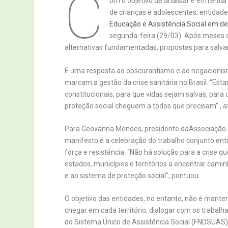
C
om o objetivo de analisar e enfrent
de crianças e adolescentes, entidad
Educação e Assistência Social em de
segunda-feira (29/03). Após meses 
alternativas fundamentadas, propostas para salvar v
É uma resposta ao obscurantismo e ao negacioni
marcam a gestão da crise sanitária no Brasil. “Es
constitucionais, para que vidas sejam salvas, pa
proteção social cheguem a todos que precisam” , 
Para Geovanna Mendes, presidente daAssociação 
manifesto é a celebração do trabalho conjunto ent
força e resistência. “Não há solução para a crise q
estados, municípios e territórios a encontrar cami
e ao sistema de proteção social”, pontuou.
O objetivo das entidades, no entanto, não é mante
chegar em cada território, dialogar com os trabalh
do Sistema Único de Assistência Social (FNDSUAS):