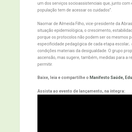
um dos serviços socioassistenciais que, junto com 
população tem de acessar os cuidados”.
Naomar de Almeida Filho, vice-presidente da Abras
situação epidemiológica, o crescimento, estabilidad
porque os protocolos não podem ser os mesmos para
especificidade pedagógica de cada etapa escolar; g
condições materiais da desigualdade. O grupo pro
ascensão, mas sugere, também, medidas para a rea
permitir.
Baixe, leia e compartilhe o
Manifesto Saúde, Edu
Assista ao evento de lançamento, na íntegra: