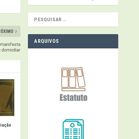
RÓXIMO
ARQUIVOS
 manifesta
 domiciliar
ciação
e