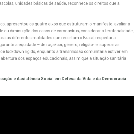
escolas, unidades básicas de saúde, reconhece os direitos que a
co, apresentou os quatro eixos que estruturam o manifesto: avaliar a
e ou diminuição dos casos de coronavírus; considerar a territorialidade,
 as diferentes realidades que recortam o Brasil; respeitar a
arantir a equidade – de raça/cor, gênero, religião- e superar as
põe lockdown rígido, enquanto a transmissão comunitária estiver em
bertura dos espaços educacionais, assim que a situação sanitária
cação e Assistência Social em Defesa da Vida e da Democracia
.