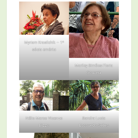
Myriam Krasilchik – 1ª
sócia emérita
Mariley Simões Floria
Gouveia
Nélio Marco Vicenzo
Sandra Lucia
Bizzo
Escovedo Selles