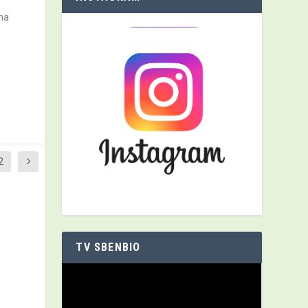
na
2
TV SBENBIO