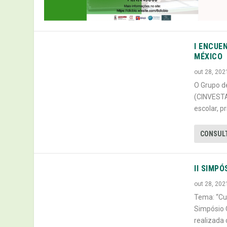
I ENCUE
MÉXICO
out 28, 202
O Grupo d
(CINVESTA
escolar, p
CONSUL
II SIMP
out 28, 202
Tema: “Cu
Simpósio 
realizada 